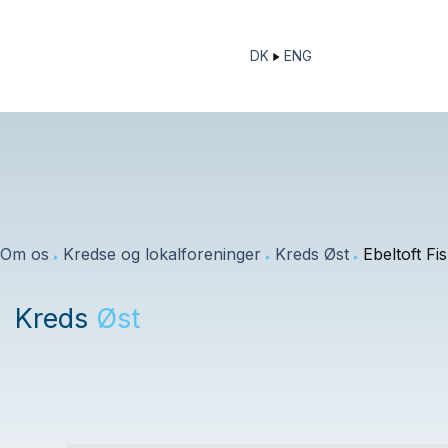
Fortsæt
til
DK
ENG
indhold
Om os
Kredse og lokalforeninger
Kreds Øst
Ebeltoft Fi
Kreds
Øst