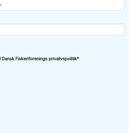
ansk Fiskeriforenings privalivspolitik
*