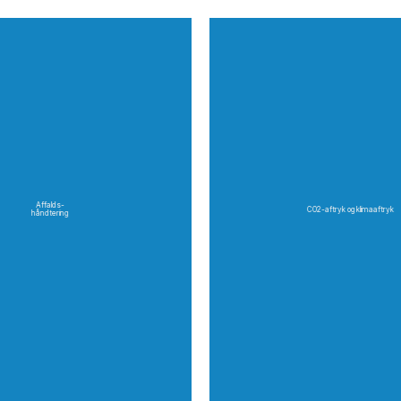
Affalds-
CO2-aftryk og klimaaftryk
håndtering