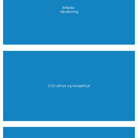
Affalds-
håndtering
CO2-aftryk og klimaaftryk