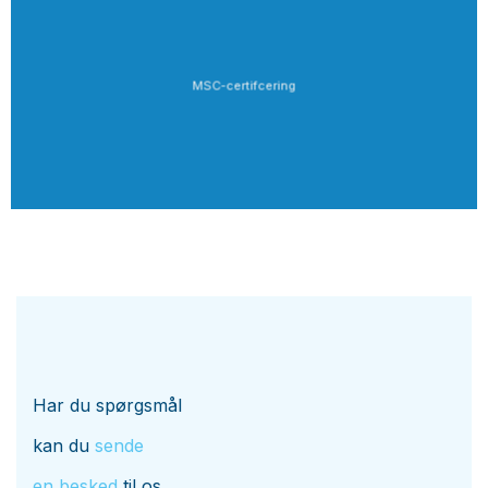
MSC-certifcering
Har du spørgsmål
kan du
sende
en besked
til os