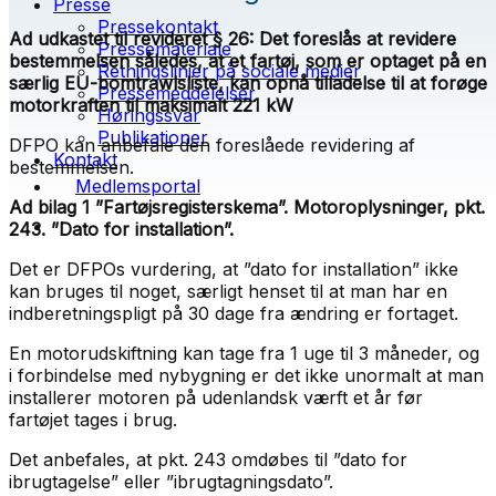
Presse
Pressekontakt
Ad udkastet til revideret § 26: Det foreslås at revidere
Pressemateriale
bestemmelsen således, at et fartøj, som er optaget på en
Retningslinjer på sociale medier
særlig EU-bomtrawlsliste, kan opnå tilladelse til at forøge
Pressemeddelelser
motorkraften til maksimalt 221 kW
Høringssvar
Publikationer
DFPO kan anbefale den foreslåede revidering af
Kontakt
bestemmelsen.
Medlemsportal
Ad bilag 1 ”Fartøjsregisterskema”. Motoroplysninger, pkt.
243. ”Dato for installation”.
Det er DFPOs vurdering, at ”dato for installation” ikke
kan bruges til noget, særligt henset til at man har en
indberetningspligt på 30 dage fra ændring er fortaget.
En motorudskiftning kan tage fra 1 uge til 3 måneder, og
i forbindelse med nybygning er det ikke unormalt at man
installerer motoren på udenlandsk værft et år før
fartøjet tages i brug.
Det anbefales, at pkt. 243 omdøbes til ”dato for
ibrugtagelse” eller ”ibrugtagningsdato”.