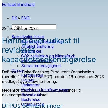
Fortsæt til indhold
DK
ENG
29. november 2023
Bæredygtig fiskeri
Høring over udkast til
Bæredygtig forvaltning
Affaldshåndtering
revideret
Trawlfiskeri
CO2-reduktion og klimaaftryk
kapacitetsbekendtgørelse
MSC-certificering
Social bæredygtighed
Om os
Danmarks Fiskeriforening Producent Organisation
Fartøjslisten
(herefter benævnt ”DFPO”) har den 16. november 2023
Udvalg
modtaget ovennævnte høring.
Vedtægter
Kredse og lokalforeninger
Nedenfor fremgår DFPOs bemærkninger til
Sekretariat
bekendtgørelsesudkastet.
Bestyrelse
Organisation
DFPOs bemærkninger