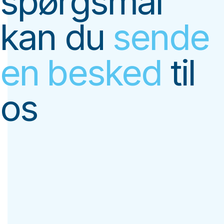
spørgsmål
kan du
sende
en besked
til
os