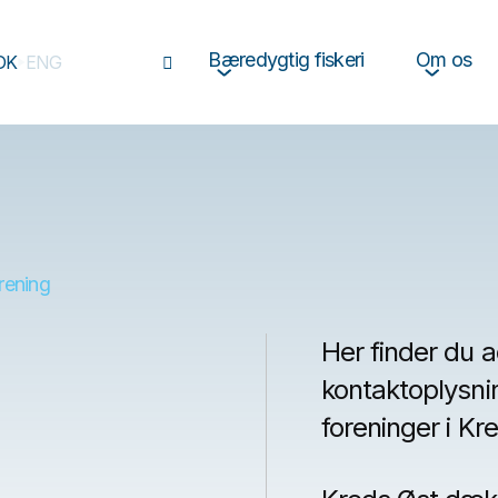
Bæredygtig fiskeri
Om os
DK
ENG
rening
Her finder du 
kontaktoplysni
foreninger i Kr