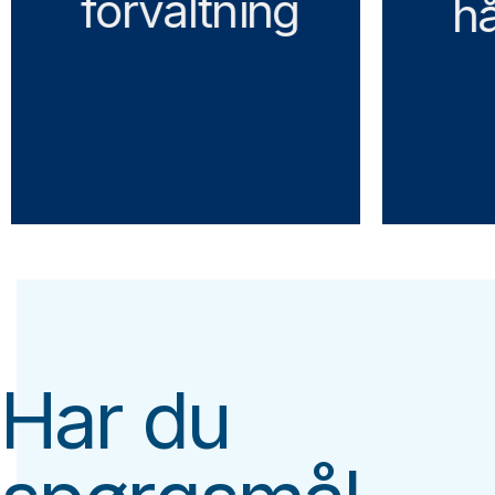
forvaltning
h
Har du