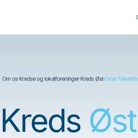
Fortsæt
til
indhold
Om os
Kredse og lokalforeninger
Kreds Øst
Omø Fiskerifo
Kreds
Øst