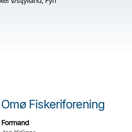
er Østjylland, Fyn
Omø Fiskeriforening
Formand