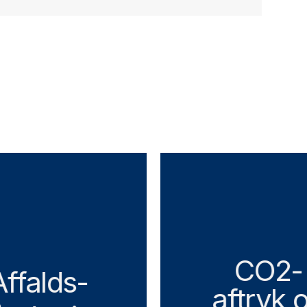
CO2-
Affalds-
aftryk 