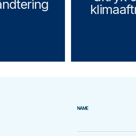
åndtering
klimaaft
NAME