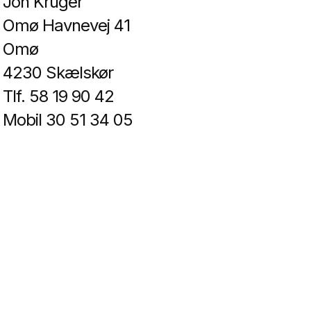
Jon Krüger
Omø Havnevej 41
Omø
4230 Skælskør
Tlf. 58 19 90 42
Mobil 30 51 34 05