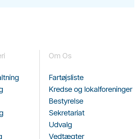
ri
Om Os
ltning
Fartøjsliste
g
Kredse og lokalforeninger
Bestyrelse
g
Sekretariat
Udvalg
g
Vedtægter