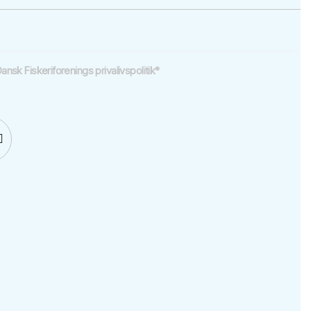
sk Fiskeriforenings privalivspolitik
*