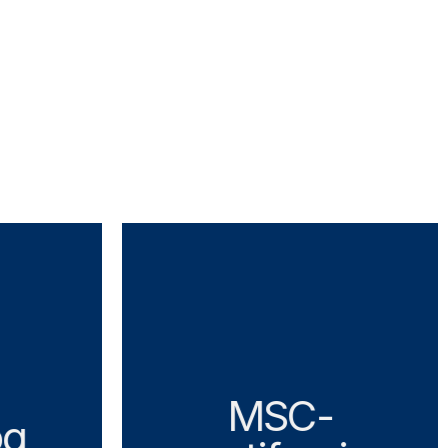
MSC-
og