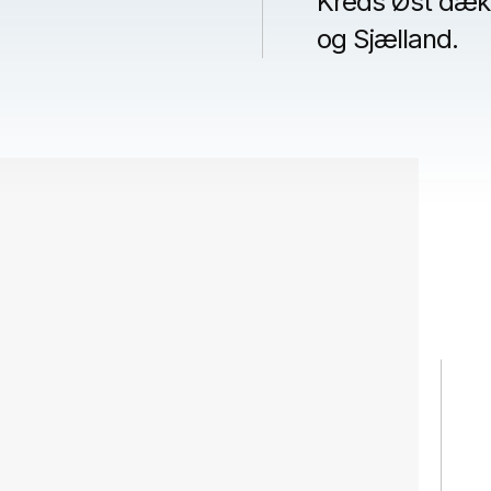
Kreds Øst dækk
og Sjælland.