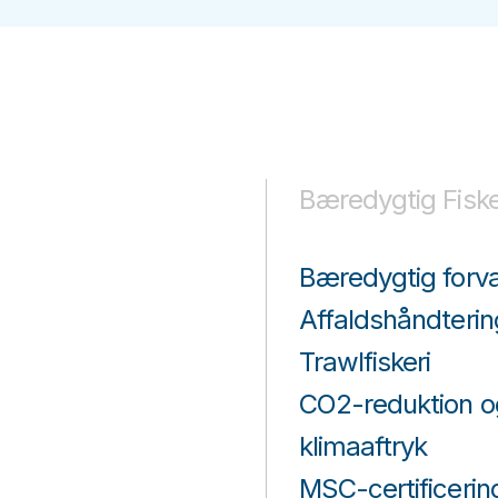
Bæredygtig Fiske
Bæredygtig forva
Affaldshåndterin
Trawlfiskeri
CO2-reduktion o
klimaaftryk
MSC-certificerin