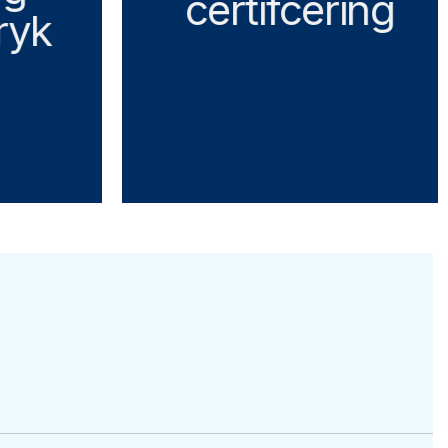
certifcering
ryk