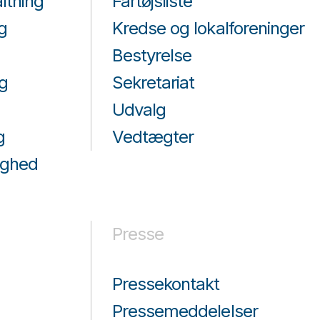
ltning
Fartøjsliste
g
Kredse og lokalforeninger
Bestyrelse
g
Sekretariat
Udvalg
g
Vedtægter
ighed
Presse
Pressekontakt
Pressemeddelelser