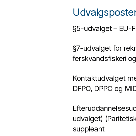
Udvalgsposter
§5-udvalget – EU-Fi
§7-udvalget for rekre
ferskvandsfiskeri og
Kontaktudvalget m
DFPO, DPPO og MID o
Efteruddannelsesud
udvalget) (Paritetis
suppleant