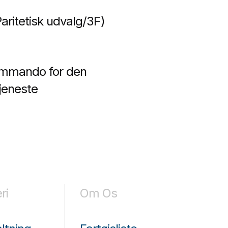
aritetisk udvalg/3F)
ommando for den
jeneste
ri
Om Os