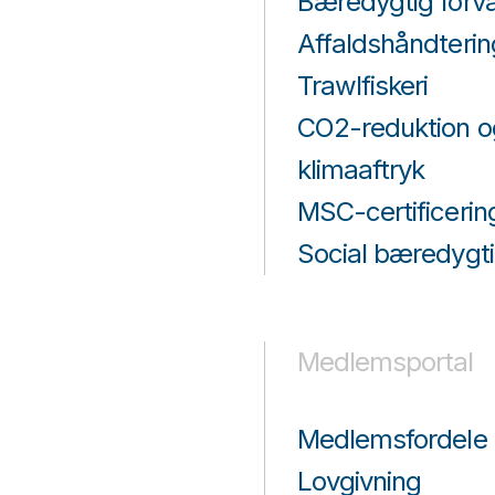
Bæredygtig forva
Affaldshåndterin
Trawlfiskeri
CO2-reduktion o
klimaaftryk
MSC-certificerin
Social bæredygt
Medlemsportal
Medlemsfordele
Lovgivning