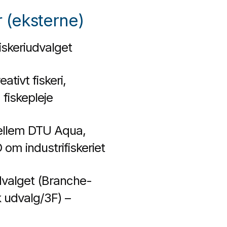
 (eksterne)
skeriudvalget
ativt fiskeri,
 fiskepleje
ellem DTU Aqua,
m industrifiskeriet
valget (Branche-
k udvalg/3F) –