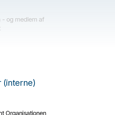
 - og medlem af
t
 (interne)
nt Organisationen