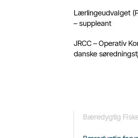
Lærlingeudvalget (P
– suppleant
JRCC – Operativ K
danske søredningst
Bæredygtig Fiske