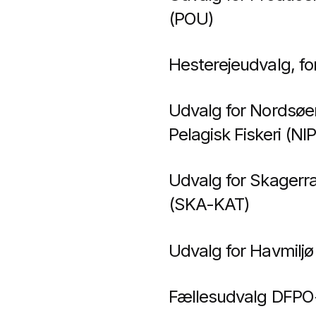
(POU)
Hesterejeudvalg, f
Udvalg for Nordsøen
Pelagisk Fiskeri (NI
Udvalg for Skagerr
(SKA-KAT)
Udvalg for Havmilj
Fællesudvalg DFP