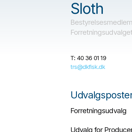
Sloth
Bestyrelsesmedlem
Forretningsudvalge
T:
40 36 01 19
trs@dkfisk.dk
Udvalgsposter
Forretningsudvalg
Udvalg for Produce