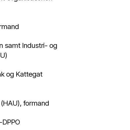
ormand
 samt Industri- og
PU)
ak og Kattegat
ø (HAU), formand
O-DPPO