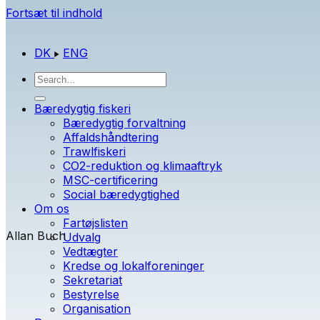
Fortsæt til indhold
DK
ENG
Bæredygtig fiskeri
Bæredygtig forvaltning
Affaldshåndtering
Trawlfiskeri
CO2-reduktion og klimaaftryk
MSC-certificering
Social bæredygtighed
Om os
Fartøjslisten
Allan Buch
Udvalg
Vedtægter
Kredse og lokalforeninger
Sekretariat
Bestyrelse
Organisation